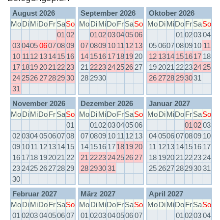
August 2026
September 2026
Oktober 2026
Mo
Di
Mi
Do
Fr
Sa
So
Mo
Di
Mi
Do
Fr
Sa
So
Mo
Di
Mi
Do
Fr
Sa
So
01
02
01
02
03
04
05
06
01
02
03
04
03
04
05
06
07
08
09
07
08
09
10
11
12
13
05
06
07
08
09
10
11
10
11
12
13
14
15
16
14
15
16
17
18
19
20
12
13
14
15
16
17
18
17
18
19
20
21
22
23
21
22
23
24
25
26
27
19
20
21
22
23
24
25
24
25
26
27
28
29
30
28
29
30
26
27
28
29
30
31
31
November 2026
Dezember 2026
Januar 2027
Mo
Di
Mi
Do
Fr
Sa
So
Mo
Di
Mi
Do
Fr
Sa
So
Mo
Di
Mi
Do
Fr
Sa
So
01
01
02
03
04
05
06
01
02
03
02
03
04
05
06
07
08
07
08
09
10
11
12
13
04
05
06
07
08
09
10
09
10
11
12
13
14
15
14
15
16
17
18
19
20
11
12
13
14
15
16
17
16
17
18
19
20
21
22
21
22
23
24
25
26
27
18
19
20
21
22
23
24
23
24
25
26
27
28
29
28
29
30
31
25
26
27
28
29
30
31
30
Februar 2027
März 2027
April 2027
Mo
Di
Mi
Do
Fr
Sa
So
Mo
Di
Mi
Do
Fr
Sa
So
Mo
Di
Mi
Do
Fr
Sa
So
01
02
03
04
05
06
07
01
02
03
04
05
06
07
01
02
03
04